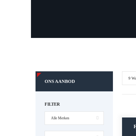
9 W
ONS AANBOD
FILTER
Alle Merken
F