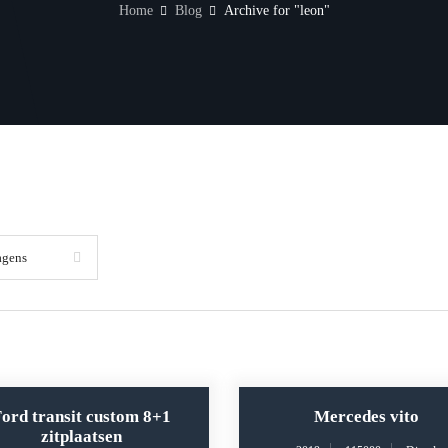
Home
Blog
Archive for "leon"
agens
ord transit custom 8+1
Mercedes vito
zitplaatsen