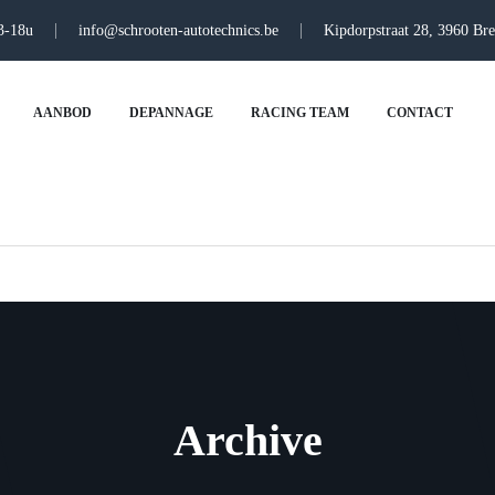
13-18u
info@schrooten-autotechnics.be
Kipdorpstraat 28, 3960 Br
AANBOD
DEPANNAGE
RACING TEAM
CONTACT
Archive