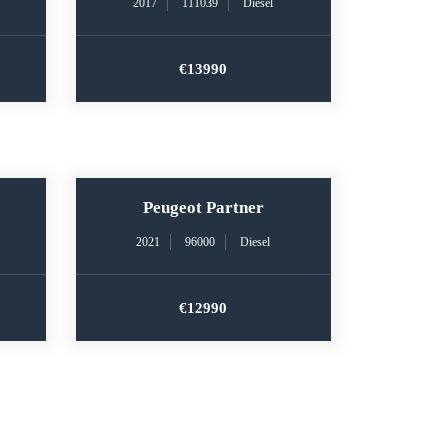
2017
111039
Diesel
€13990
Peugeot Partner
2021
96000
Diesel
€12990